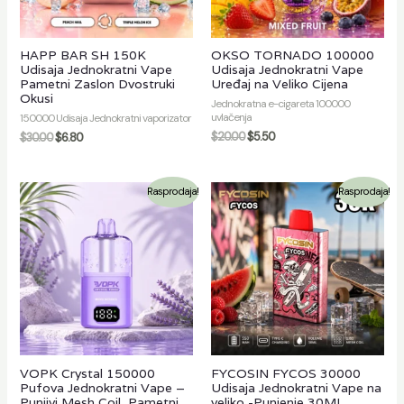
HAPP BAR SH 150K
OKSO TORNADO 100000
Udisaja Jednokratni Vape
Udisaja Jednokratni Vape
Pametni Zaslon Dvostruki
Uređaj na Veliko Cijena
Okusi
Jednokratna e-cigareta 100000
uvlačenja
150000 Udisaja Jednokratni vaporizator
$
20.00
$
5.50
$
30.00
$
6.80
Rasprodaja!
Rasprodaja!
VOPK Crystal 150000
FYCOSIN FYCOS 30000
Pufova Jednokratni Vape –
Udisaja Jednokratni Vape na
Punjivi Mesh Coil, Pametni
veliko -Punjenje 30ML