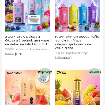
ZOOY 150K Udisaja 3
HAPP BAR GR 30000 Puffs
Okusa u 1 Jednokratni Vape
jednokratni Vape
na Veliko na skladištu u EU
veleprodaja tvornica na
veliko cijena
150000 Udisaja Jednokratni vaporizator
30000 Puffs jednokratni Vape
$
40.00
$
8.50
$
25.00
$
6.30
Rasprodaja!
Rasprodaja!