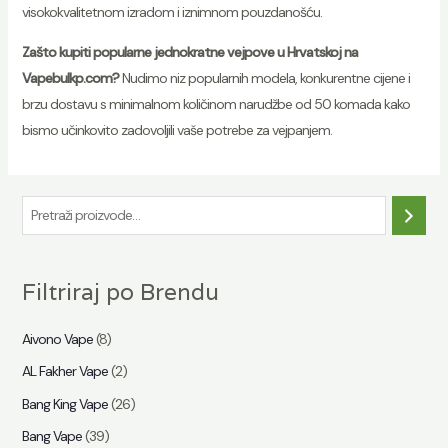
visokokvalitetnom izradom i iznimnom pouzdanošću.
Zašto kupiti popularne jednokratne vejpove u Hrvatskoj na
Vapebulkp.com?
Nudimo niz popularnih modela, konkurentne cijene i
brzu dostavu s minimalnom količinom narudžbe od 50 komada kako
bismo učinkovito zadovoljili vaše potrebe za vejpanjem.
P
r
e
Filtriraj po Brendu
t
r
Aivono Vape
(8)
a
AL Fakher Vape
(2)
ž
Bang King Vape
(26)
i
Bang Vape
(39)