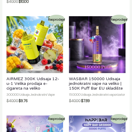
$
40.00
$
10.00
Rasprodaja!
Rasprodaja!
AIRMEZ 300K Udisaja 12-
WASBAR 150000 Udisaja
u-1 Velika prodaja e-
jednokratni vape na veliko |
cigareta na veliko
150K Puff Bar EU skladište
300000 Udisaja Jednokratni Vape
150000 Udisaja Jednokratni vaporizator
$
40.00
$
9.76
$
40.00
$
7.89
Rasprodaja!
Rasprodaja!