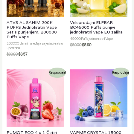
ATVS AL SAHIM 200K
Veleprodajni ELFBAR
PUFFS Jednokratni Vape
BC45000 Puffs punjivi
Set s punjenjem, 200000
jednokratni vape EU zaliha
Puffs Vape
45000 Puffs jednokratni Vape
200000 dimnih uređaja za jednokratnu
$
50.00
$
8.60
upotrebu
$
30.00
$
6.57
Rasprodaja!
Rasprodaja!
FUMOT ECO 4 u 1 Četiri
VAPME CRYSTAL 15000