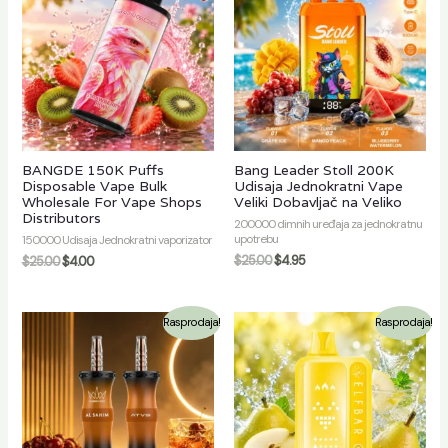
nik
ka
BANGDE 150K Puffs
Bang Leader Stoll 200K
Disposable Vape Bulk
Udisaja Jednokratni Vape
Wholesale For Vape Shops
Veliki Dobavljač na Veliko
Distributors
200000 dimnih uređaja za jednokratnu
upotrebu
150000 Udisaja Jednokratni vaporizator
$
25.00
$
4.95
$
25.00
$
4.00
Rasprodaja!
Rasprodaja!