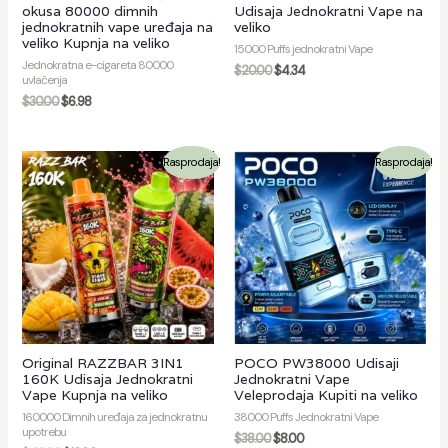
okusa 80000 dimnih
Udisaja Jednokratni Vape na
jednokratnih vape uređaja na
veliko
veliko Kupnja na veliko
15000 Puffs jednokratni Vape
Jednokratna e-cigareta 80000
$
20.00
$
4.34
uvlačenja
$
30.00
$
6.98
Rasprodaja!
Rasprodaja!
Original RAZZBAR 3IN1
POCO PW38000 Udisaji
160K Udisaja Jednokratni
Jednokratni Vape
Vape Kupnja na veliko
Veleprodaja Kupiti na veliko
160000 Dimnih uređaja za jednokratnu
38000 Puffs Jednokratni Vape
upotrebu
$
38.00
$
8.00