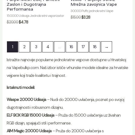
Zaslon i Dugotrajna
Mrežna zavojnica Vape
Performansa
30000 Puffs jednokratni Vape
150000 Udisaja Jednokratni vaporizator
$
15.00
$
3.28
$
20.00
$
4.78
1
2
3
4
…
16
17
18
→
Istražite najnovije popularne jednokratne vejpove dostupne u Hrvatskoj
na Vapebulkp.com. Naš izbor ističe vrhunske modele idealne za hrvatske
vejpere koji traže kvalitetu i trajnost.
Istaknuti modeli:
Waspe 20000 Udisaja
– Nudi do 20.000 uvlačenja, poznat po svojoj
dugotrajnosti i robusnom dizajnu.
ELF BOX RGB 15000 Udisaja
– Pruža do 15.000 uvlačenja uz živahan
RGB dizajn, spajajući stil i performanse.
AIM Magic 20000 Udisaja
– Pruža do 20.000 uvlačenja s