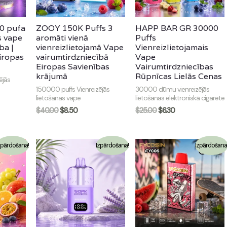
0 pufa
ZOOY 150K Puffs 3
HAPP BAR GR 30000
s vape
aromāti vienā
Puffs
ba |
vienreizlietojamā Vape
Vienreizlietojamais
iropas
vairumtirdzniecībā
Vape
Eiropas Savienības
Vairumtirdzniecības
krājumā
Rūpnīcas Lielās Cenas
ējās
150000 puffs Vienreizējās
30000 dūmu vienreizējās
lietošanas vape
lietošanas elektroniskā cigarete
$
40.00
$
8.50
$
25.00
$
6.30
zpārdošana!
Izpārdošana!
Izpārdošana