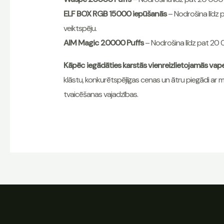
ELF BOX RGB 15000 iepūšanās
– Nodrošina līdz p
veiktspēju.
AIM Magic 20000 Puffs
– Nodrošina līdz pat 20 
Kāpēc iegādāties karstās vienreizlietojamās vap
klāstu, konkurētspējīgas cenas un ātru piegādi ar m
tvaicēšanas vajadzības.