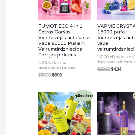
FUMOT ECO 4 in 1
VAPME CRYST
Četras Garšas
15000 pufa
Vienreizējās lietošanas
Vienreizējās lie
Vape 80000 Pūšieni
vape
Vairumtirdzniecība
vairumtirdzniec
Partijas pirkums
15000 dūmu vienreizē
lietošanas elektronisk
80000 dvesmu
vienreizlietojamie vape
$
20.00
$
4.34
$
30.00
$
6.98
Izpārdošana!
I