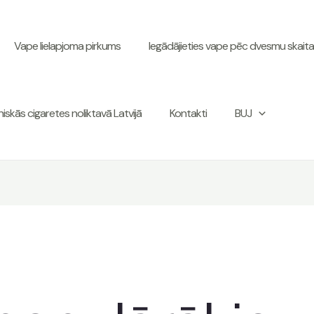
Vape lielapjoma pirkums
Iegādājieties vape pēc dvesmu skaita
iskās cigaretes noliktavā Latvijā
Kontakti
BUJ