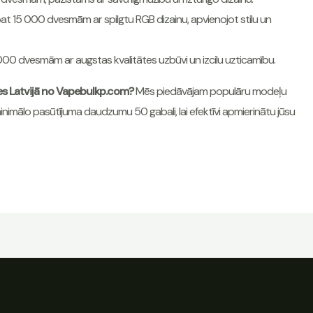
at 15 000 dvesmām ar spilgtu RGB dizainu, apvienojot stilu un
000 dvesmām ar augstas kvalitātes uzbūvi un izcilu uzticamību.
es Latvijā no Vapebulkp.com?
Mēs piedāvājam populāru modeļu
inimālo pasūtījuma daudzumu 50 gabali, lai efektīvi apmierinātu jūsu