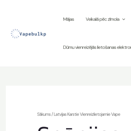
Pāriet
uz
Mājas
Veikalā pēc zīmola
saturu
Dūmu vienreizējās lietošanas elektron
Sākums
/ Latvijas Karstie Vienreizlietojamie Vape