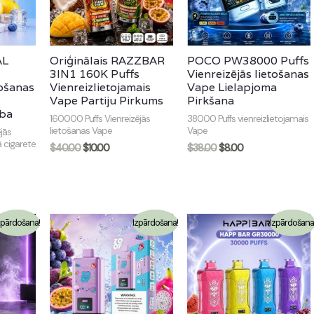
AL
Oriģinālais RAZZBAR
POCO PW38000 Puffs
3IN1 160K Puffs
Vienreizējās lietošanas
tošanas
Vienreizlietojamais
Vape Lielapjoma
Vape Partiju Pirkums
Pirkšana
ība
160000 Puffs Vienreizējās
38000 Puffs vienreizlietojamais
lietošanas Vape
Vape
jās
ā cigarete
$
40.00
$
10.00
$
38.00
$
8.00
zpārdošana!
Izpārdošana!
Izpārdošana