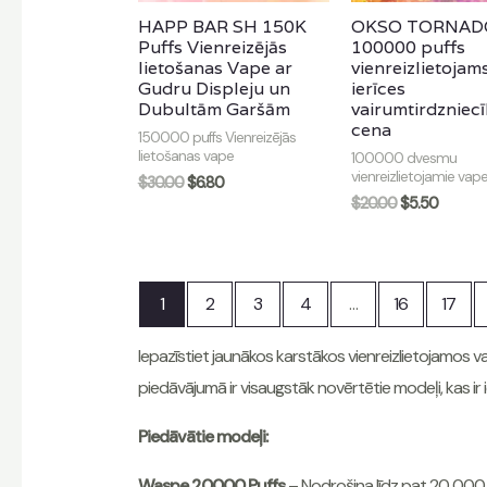
HAPP BAR SH 150K
OKSO TORNAD
Puffs Vienreizējās
100000 puffs
lietošanas Vape ar
vienreizlietojam
Gudru Displeju un
ierīces
Dubultām Garšām
vairumtirdzniec
cena
150000 puffs Vienreizējās
lietošanas vape
100000 dvesmu
vienreizlietojamie vap
$
30.00
$
6.80
$
20.00
$
5.50
1
2
3
4
…
16
17
Iepazīstiet jaunākos karstākos vienreizlietojamos 
piedāvājumā ir visaugstāk novērtētie modeļi, kas ir ide
Piedāvātie modeļi:
Waspe 20000 Puffs
– Nodrošina līdz pat 20 000 