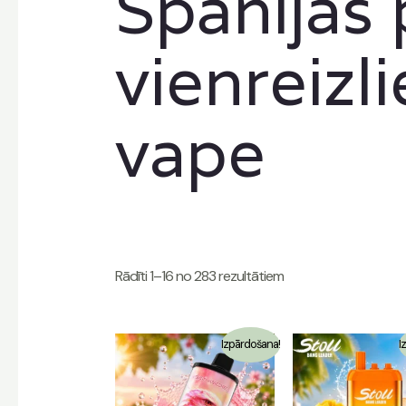
Spānijas 
vienreizl
vape
Rādīti 1–16 no 283 rezultātiem
Izpārdošana!
I