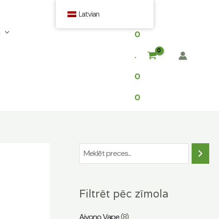
$
Latvian
0
.
0
0
M
e
k
Filtrēt pēc zīmola
l
ē
Aivono Vape
(8)