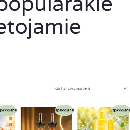
populārākie
ietojamie
zpārdošana!
Izpārdošana!
Izpārdošana