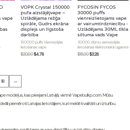
O
VOPK Crystal 150000
FYCOSIN FYCOS
pufa aizstājējvape –
30000 puffs
s vape
Uzlādējama režģa
vienreizlietojams vape
spirāle, Gudrs ekrāna
ar vairumtirdzniecību -
ības
displejs un Ilgstoša
Uzlādējams 30ML tīkla
darbība
siltuma vads Vape
150000 puffs Vienreizējās
30000 dūmu vienreizējās
e
lietošanas vape
lietošanas elektroniskā cigarete
$
20.00
$
4.78
$
15.00
$
3.28
18
→
vape modeļus, kas pieejami Latvijā, vietnē Vapebulkp.com. Mūsu
āli piemēroti Latvijas lietotājiem, kuri meklē kvalitāti un izturību.
dvesmām, pazīstams ar savu ilgmūžību un izturīgo dizainu.