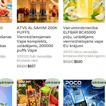
ll
ATVS AL SAHIM 200K
Vairumtirdzniecība
PUFFS
ELFBAR BC45000
tošanas
Vienreizlietojamais
pūļu, uzlādējams
Vape komplekts,
vienreizlietojams vape
ības
uzlādējams, 200000
EU krājumi
puffs Vape
45000 dūmu vienreizējās
lietošanas elektroniskā cigarete
ējās
200000 Puffs Vienreizējās
lietošanas vape
$
50.00
$
8.60
$
30.00
$
6.57
zpārdošana!
Izpārdošana!
Izpārdošana