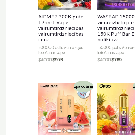
AIRMEZ 300K pufa
WASBAR 15000
12-in-1 Vape
vienreizlietojam
vairumtirdzniecības
vairumtirdzniecī
vairumtirdzniecības
150K Puff Bar E
cena
noliktava
300000 puffs vienreizējās
150000 puffs Vienreiz
lietošanas vape
lietošanas vape
$
40.00
$
9.76
$
40.00
$
7.89
Izpārdošana!
I