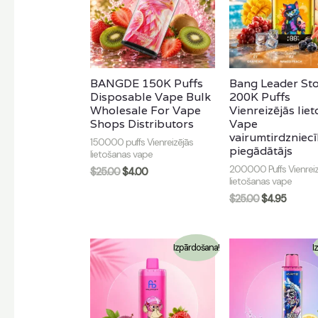
BANGDE 150K Puffs
Bang Leader Sto
Disposable Vape Bulk
200K Puffs
Wholesale For Vape
Vienreizējās lie
Shops Distributors
Vape
vairumtirdzniec
150000 puffs Vienreizējās
piegādātājs
lietošanas vape
200000 Puffs Vienreiz
$
25.00
$
4.00
lietošanas vape
$
25.00
$
4.95
Izpārdošana!
I