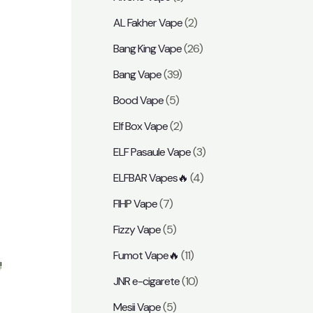
t
AL Fakher Vape
(2)
Bang King Vape
(26)
Bang Vape
(39)
Bood Vape
(5)
Elf Box Vape
(2)
ELF Pasaule Vape
(3)
ELFBAR Vapes🔥
(4)
FIHP Vape
(7)
Fizzy Vape
(5)
Fumot Vape🔥
(11)
!
JNR e-cigarete
(10)
Mesii Vape
(5)