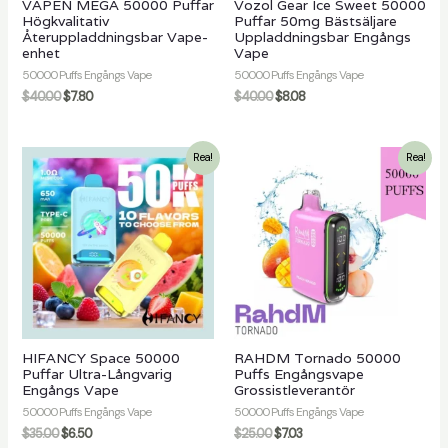
VAPEN MEGA 50000 Puffar
Vozol Gear Ice Sweet 50000
Högkvalitativ
Puffar 50mg Bästsäljare
Återuppladdningsbar Vape-
Uppladdningsbar Engångs
enhet
Vape
50000 Puffs Engångs Vape
50000 Puffs Engångs Vape
$
40.00
$
7.80
$
40.00
$
8.08
Rea!
Rea!
HIFANCY Space 50000
RAHDM Tornado 50000
Puffar Ultra-Långvarig
Puffs Engångsvape
Engångs Vape
Grossistleverantör
50000 Puffs Engångs Vape
50000 Puffs Engångs Vape
$
35.00
$
6.50
$
25.00
$
7.03