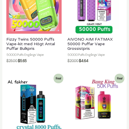
Fizzy Twins 50000 Puffs
AIVONO AIM FATMAX
Vape-kit med Högt Antal
50000 Puffar Vape
Puffar Bulkpris
Grossistpris
50000 Puffs Engångs Vape
50000 Puffs Engångs Vape
$
25.00
$
5.65
$
20.00
$
4.64
Rea!
Rea!