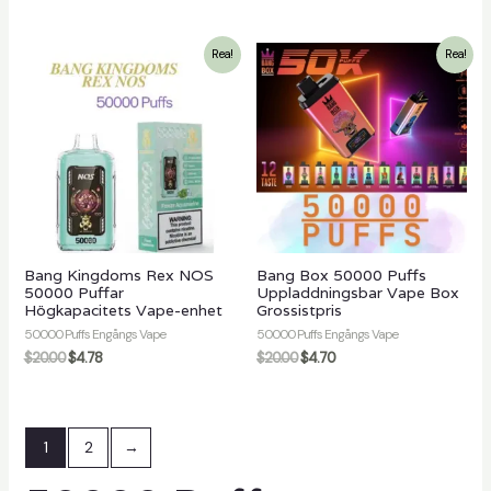
Rea!
Rea!
Bang Kingdoms Rex NOS
Bang Box 50000 Puffs
50000 Puffar
Uppladdningsbar Vape Box
Högkapacitets Vape-enhet
Grossistpris
50000 Puffs Engångs Vape
50000 Puffs Engångs Vape
$
20.00
$
4.78
$
20.00
$
4.70
1
2
→