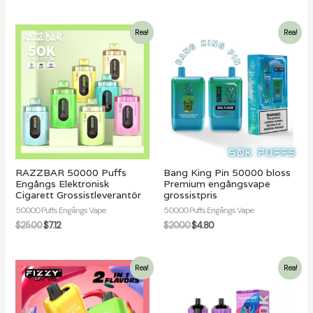
Rea!
Rea!
RAZZBAR 50000 Puffs
Bang King Pin 50000 bloss
Engångs Elektronisk
Premium engångsvape
Cigarett Grossistleverantör
grossistpris
50000 Puffs Engångs Vape
50000 Puffs Engångs Vape
$
25.00
$
7.12
$
20.00
$
4.80
Rea!
Rea!