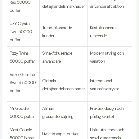
Rex 50000
detaljhandelsmarknader
användarattraktion
puffar
UZY Crystal
Trendfokuserade
Kristallinspirerat
Twin 50000
kunder
utseende
puffar
Fizzy Twins
Smakfokuserade
Modern styling och
50000 puffar
användare
variation
Vozol Gear Ice
Globala
Internationellt
Sweet 50000
detaljhandelsmarknader
varumärkesrykte
puffar
Mr Goodie
Allmän
Praktisk design och
50000 puffar
grossistförsäljning
pålitlig kvalitet
Mesii Couple
Unikt utseende och
Livsstils vape-butiker
50000 bloss
smidig prestanda