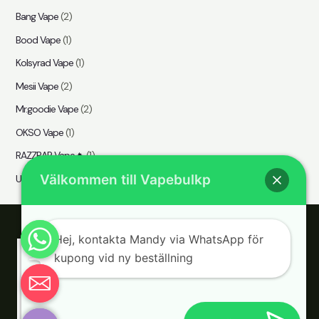
Bang Vape
(2)
Bood Vape
(1)
Kolsyrad Vape
(1)
Mesii Vape
(2)
Mr.goodie Vape
(2)
OKSO Vape
(1)
RAZZBAR Vape🔥
(1)
Välkommen till Vapebulkp
UZY Vape
(1)
Hej, kontakta Mandy via WhatsApp för
kupong vid ny beställning
Chaty
Hide