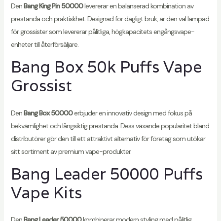
Den
Bang King Pin 50000
levererar en balanserad kombination av
prestanda och praktiskhet. Designad för dagligt bruk, är den väl lämpad
för grossister som levererar pålitliga, högkapacitets engångsvape-
enheter till återförsäljare.
Bang Box 50k Puffs Vape
Grossist
Den
Bang Box 50000
erbjuder en innovativ design med fokus på
bekvämlighet och långsiktig prestanda. Dess växande popularitet bland
distributörer gör den till ett attraktivt alternativ för företag som utökar
sitt sortiment av premium vape-produkter.
Bang Leader 50000 Puffs
Vape Kits
Den
Bang Leader 50000
kombinerar modern styling med pålitlig