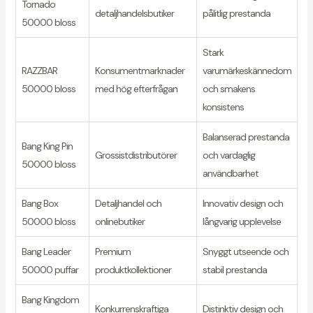
Tornado
detaljhandelsbutiker
pålitlig prestanda
50000 bloss
Stark
RAZZBAR
Konsumentmarknader
varumärkeskännedom
50000 bloss
med hög efterfrågan
och smakens
konsistens
Balanserad prestanda
Bang King Pin
Grossistdistributörer
och vardaglig
50000 bloss
användbarhet
Bang Box
Detaljhandel och
Innovativ design och
50000 bloss
onlinebutiker
långvarig upplevelse
Bang Leader
Premium
Snyggt utseende och
50000 puffar
produktkollektioner
stabil prestanda
Bang Kingdom
Konkurrenskraftiga
Distinktiv design och