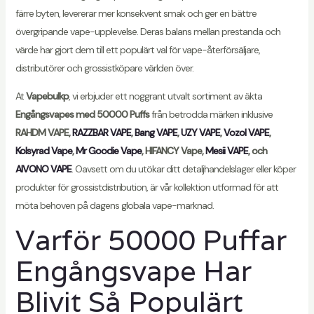
färre byten, levererar mer konsekvent smak och ger en bättre
övergripande vape-upplevelse. Deras balans mellan prestanda och
värde har gjort dem till ett populärt val för vape-återförsäljare,
distributörer och grossistköpare världen över.
At
Vapebulkp
, vi erbjuder ett noggrant utvalt sortiment av äkta
Engångsvapes med 50000 Puffs
från betrodda märken inklusive
RAHDM VAPE,
RAZZBAR VAPE
,
Bang VAPE
,
UZY VAPE
,
Vozol VAPE
,
Kolsyrad Vape
,
Mr Goodie Vape
, HIFANCY Vape,
Mesii VAPE
, och
AIVONO VAPE
. Oavsett om du utökar ditt detaljhandelslager eller köper
produkter för grossistdistribution, är vår kollektion utformad för att
möta behoven på dagens globala vape-marknad.
Varför 50000 Puffar
Engångsvape Har
Blivit Så Populärt