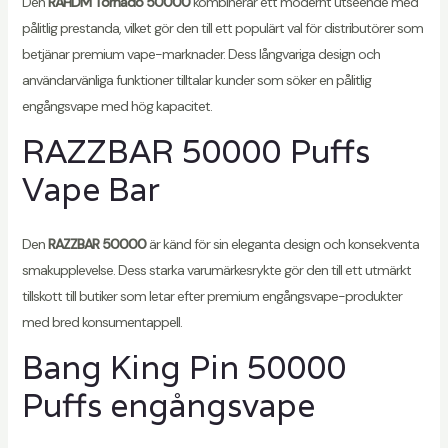
Den
RAHDM Tornado 50000
kombinerar ett modernt utseende med
pålitlig prestanda, vilket gör den till ett populärt val för distributörer som
betjänar premium vape-marknader. Dess långvariga design och
användarvänliga funktioner tilltalar kunder som söker en pålitlig
engångsvape med hög kapacitet.
RAZZBAR 50000 Puffs
Vape Bar
Den
RAZZBAR 50000
är känd för sin eleganta design och konsekventa
smakupplevelse. Dess starka varumärkesrykte gör den till ett utmärkt
tillskott till butiker som letar efter premium engångsvape-produkter
med bred konsumentappell.
Bang King Pin 50000
Puffs engångsvape