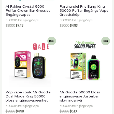
Al Fakher Crystal 8000
Partihandel Pris Bang King
Puffar Crown Bar Grossist
50000 Puffar Engångs Vape
Engångsvapes
Grossistköp
50000 Puffs Engångs Vape
50000 Puffs Engångs Vape
$
30.00
$
7.48
$
20.00
$
4.93
Rea!
Rea!
Köp vape i bulk Mr Goodie
Mr Goodie 50000 bloss
Dual Mode King 50000
engångsvape Justerbar
bloss engångsvapeenhet
iskylningsnivå
50000 Puffs Engångs Vape
50000 Puffs Engångs Vape
$
20.00
$
4.98
$
20.00
$
5.10