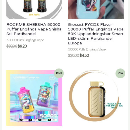
ling
ROCKME SHEESHA 50000
Grossist FYCOS Player
Puffar Engångs Vape Shisha
50000 Puffar Engångs Vape
Stil Partihandel
50K Uppladdningsbar Smart
LED-skärm Partihandel
50000 Puffs Engångs Vape
Europa
$
30.00
$
6.20
50000 Puffs Engångs Vape
$
20.00
$
4.50
Rea!
Rea!