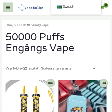
Hoppa
Swedish
$
0.00
till
Huvudmeny
innehåll
Hem
/ 50000 Puff Engångs Vape
50000 Puffs
ling
Engångs Vape
Visar 1–16 av 22 resultat
ling
Rea!
Rea!