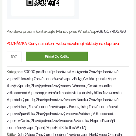
Pro slevu prosím kontaktujte Mandy přes WhatsApp
+8618077105796
POZNÁMKA: Ceny na našem webu nezahrnují náklady na dopravu
Množství
Přidat Do Košíku
Kategorie:
30000 potáhnutí jednorázová e-cigareta
,
Žhavé jednorázové
vape v Rakousku
,
Žhavé jednorázové vape v Belgii
,
Česká republika Vape
žhavý výprodej
,
Žhavý jednorázový vape v Německu
,
Česká republika
velkoobchod Vape shop
,
minimální množství objednávky 50ks
,
Nizozemsko
Vape dobrý prodej
,
Žhavé jednorázové vape v Norsku
,
Žhavé jednorázové
vape v Polsku
,
Žhavé jednorázové vape v Portugalsku
,
Žhavé jednorázové
vape ve Španělsku
,
Žhavý jednorázový vape ve Švédsku
,
Velkoobchod s
vapem v Česku
,
Žhavé jednorázové vape ve Švýcarsku
,
Nejprodávanější
jednorázový vape
,
```json [ "Vape Hot Sale This Week" ]
Štítky:
Dobrý Vape
,
Žhavý prodej jednorázového vape
,
Horký vape
,
Originální