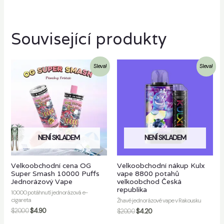
Související produkty
Sleva!
Sleva!
NENÍ SKLADEM
NENÍ SKLADEM
Velkoobchodní cena OG
Velkoobchodní nákup Kulx
Super Smash 10000 Puffs
vape 8800 potahů
Jednorázový Vape
velkoobchod Česká
republika
10000 potáhnutí jednorázová e-
cigareta
Žhavé jednorázové vape v Rakousku
$
20.00
$
4.90
$
20.00
$
4.20