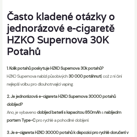
Často kladené otázky o
jednorázové e-cigaretě
HZKO Supernova 30K
Potahů
1. Kolik potahů poskytuje HZKO Supernova 30k potahů?
HZKO Supernova nabízí působivých
30 000 potáhnutí
, což z ní činí
nejlepší volbu pro dlouhotrvající vaping.
2. Je jednorázová e-cigareta HZKO Supernova 30000 potahů
dobíjecí?
Ano, je vybaveno
dobíjecí baterií s kapacitou 850mAh
s
nabíjecím
portem Type-C
pro rychlé a pohodlné dobíjení.
3. Je e-cigareta HZKO 30000 potahů k dispozici pro rychlé doručení v