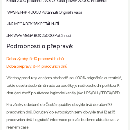
Křišťál 7000 potáhnutí
/
VOZOL Gear power 20000 Potáhnutí
WASPE FIHP 40000 Potáhnutí Originální vapa
JNR MEGA BOX 25K POTÁHNUTÍ
JNR VAPE MEGA BOX 25000 Potáhnutí
Podrobnosti o přepravě:
Doba výroby: 5-10 pracovních dnů
Doba přepravy: 8-14 pracovních dnů
Všechny produkty v našem obchodě jsou 100% originální a autentické,
takže desetinásobná náhrada za padělky je naší obchodní politikou. K
doručení zboží používáme logistické kanály jako UPS/DHL/FEDEX/DPD.
Pro zásilky odeslané do České republiky obvykle trvá doručení 10
pracovních dnů. Doručení do evropských zemí obvykle trvá 12 až 15
pracovních dnů. Logistické informace pro vás budeme aktualizovat v
reálném čase.