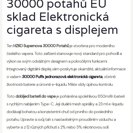
30000 potahů EU
sklad Elektronická
cigareta s displejem
Ten
HZKO Supernova 30000 Potahů
je stvořena pro moderního
českého vapera. Toto zařízení stanovuje nový standard pro pohodlí a
výkon se svým odvážným designem a pokročilými funkcemi.
Integrovaný digitální displej vám poskytuje okamžité, aktuální informace
o vašem
30000 Puffs jednorazová elektronická cigareta
, včetně
životnosti baterie a úrovně e-liquidu. Máte vždy úplnou kontrolu.
Toto
dobíjecí baterií do vape
je poháněna spolehlivou 850mAh baterií
s rychlým nabíjením Type-C. Její duální mesh spirálky a 23 ml e-liquidu
dodávají bohatou a konzistentní chuť od prvního do posledního
potahu. Upravte si svůj tah s nastavitelným prouděním vzduchu a
vyberte si z 12 různých příchutí s 2% nebo 5% nikotinovou solí.