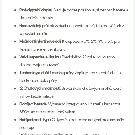
Plně digitální displej
: Sleduje počet potáhnutí, životnost baterie a
další důležité detaily.
Nastavitelný průtok vzduchu
: Upravte si svůj tah pro zážitek z
vapování na míru.
Možnosti nikotinové soli
: K dispozici v 0%, 2%, 3% a 5% pro
flexibilní preference nikotinu.
Velká kapacita e-liquidu
: Předplněno 23 ml e-liquidu pro
dlouhotrvající používání.
Technologie duální mesh spirály
: Zajišťuje konzistentní chuť a
hladkou produkci páry.
12 Chuťových možností
: Široká škála chuťových profilů, které
vyhoví každé náladě.
Dobíjecí baterie
: Vybaveno integrovanou baterií s kapacitou
850mAh pro prodloužený výkon.
Nabíjecí port typu C
: Rychlé a pohodlné nabíjení pro minimální
prostoje.