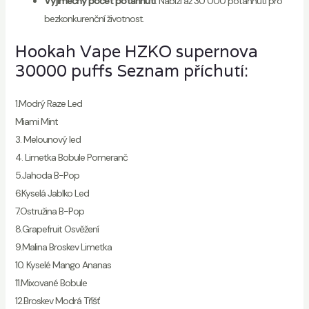
Výjimečný počet potáhnutí
: Nabízí až 30 000 potáhnutí pro
bezkonkurenční životnost.
Hookah Vape HZKO supernova
30000 puffs Seznam příchutí:
1.Modrý Raze Led
Miami Mint
3. Melounový led
4. Limetka Bobule Pomeranč
5.Jahoda B-Pop
6.Kyselá Jablko Led
7.Ostružina B-Pop
8.Grapefruit Osvěžení
9.Malina Broskev Limetka
10. Kyselé Mango Ananas
11.Mixované Bobule
12.Broskev Modrá Tříšť