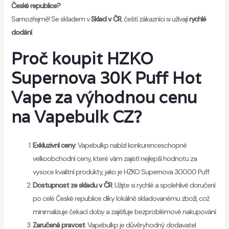
České republice?
Samozřejmě! Se skladem v
Sklad v ČR
, čeští zákazníci si užívají
rychlé
dodání
.
Proč koupit HZKO
Supernova 30K Puff Hot
Vape za výhodnou cenu
na
Vapebulk CZ
?
Exkluzivní ceny
: Vapebulkp nabízí konkurenceschopné
velkoobchodní ceny, které vám zajistí nejlepší hodnotu za
vysoce kvalitní produkty, jako je HZKO Supernova 30000 Puff.
Dostupnost ze skladu v ČR
: Užijte si rychlé a spolehlivé doručení
po celé České republice díky lokálně skladovanému zboží, což
minimalizuje čekací doby a zajišťuje bezproblémové nakupování.
Zaručená pravost
: Vapebulkp je důvěryhodný dodavatel