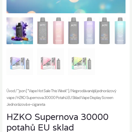
ut
Úvod
/
```json [ "Vape Hot Sale This Week" ]
/
Nejprodávanější jednorázový
vape
/ HZKO Supernova 30000 Potahů EU Sklad Vape Display Screen
Jednorázová e-cigareta
HZKO Supernova 30000
potahů EU sklad