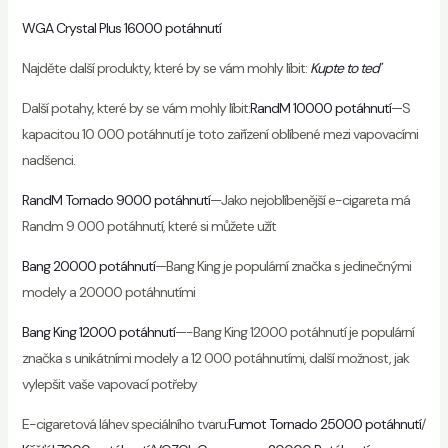
WGA Crystal Plus 16000 potáhnutí
Najděte další produkty, které by se vám mohly líbit:
Kupte to teď
Další potahy, které by se vám mohly líbit:
RandM 10000 potáhnutí
—S
kapacitou 10 000 potáhnutí je toto zařízení oblíbené mezi vapovacími
nadšenci.
RandM Tornado 9000 potáhnutí
—Jako nejoblíbenější e-cigareta má
Randm 9 000 potáhnutí, které si můžete užít
Bang 20000 potáhnutí
—Bang King je populární značka s jedinečnými
modely a 20000 potáhnutími
Bang King 12000 potáhnutí
—-Bang King 12000 potáhnutí je populární
značka s unikátními modely a 12 000 potáhnutími, další možnost, jak
vylepšit vaše vapovací potřeby
E-cigaretová láhev speciálního tvaru:
Fumot Tornado 25000 potáhnutí
/