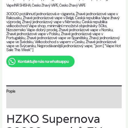
Vape INR SHISHA
,
Česko Žhavý VAPE
,
Česko Žhavý VAPE
30000 potáhnutí jednorázová e-cigareta
,
Žhavé jednorázové vape v
Rakousku
,
Žhavé jednorázové vape v Belgii
,
Česká republika Vape žhavý
výprodej
,
Žhavý jednorázový vape v Německu
,
Česká republika
velkoobchod Vape shop
,
minimální množství objednávky 50ks
,
Nizozemsko Vape dobrý prodej
,
Žhavé jednorázové vape v Norsku
,
Žhavé jednorázové vape v Polsku
,
Žhavé jednorázové vape v
Portugalsku
,
Žhavé jednorázové vape ve Španělsku
,
Žhavý jednorázový
vape ve Švédsku
,
Velkoobchod s vapem v Česku
,
Žhavé jednorázové
vape ve Švýcarsku
,
Nejprodávanější jednorázový vape
,
```json [ "Vape Hot
Sale This Week" ]
Kontaktujte nás na whatsappu
Popis
Recenze (0)
HZKO Supernova