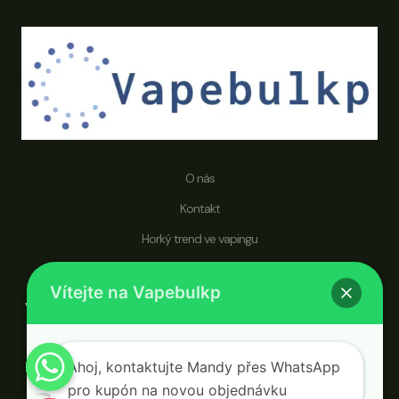
O nás
Kontakt
Horký trend ve vapingu
Pravidla pro vrácení peněz a zboží
Vítejte na Vapebulkp
vapebulkp.com se specializuje na jednorázové vapovací pera a věnuje
se celosvětovému publiku, které hledá velkoobchodníka
upřednostňujícího zdravější životní styl a lepší zážitek z vapování.
Ahoj, kontaktujte Mandy přes WhatsApp
pro kupón na novou objednávku