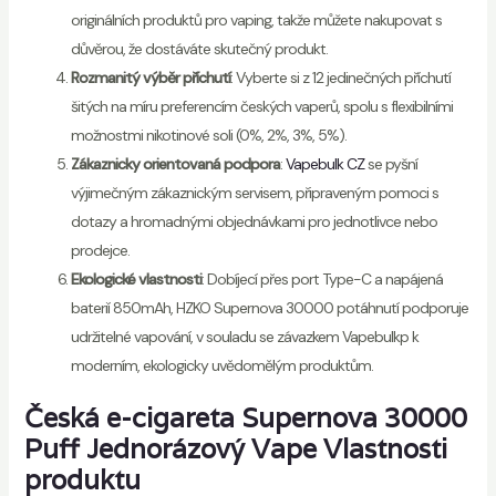
originálních produktů pro vaping, takže můžete nakupovat s
důvěrou, že dostáváte skutečný produkt.
Rozmanitý výběr příchutí
: Vyberte si z 12 jedinečných příchutí
šitých na míru preferencím českých vaperů, spolu s flexibilními
možnostmi nikotinové soli (0%, 2%, 3%, 5%).
Zákaznicky orientovaná podpora
:
Vapebulk CZ
se pyšní
výjimečným zákaznickým servisem, připraveným pomoci s
dotazy a hromadnými objednávkami pro jednotlivce nebo
prodejce.
Ekologické vlastnosti
: Dobíjecí přes port Type-C a napájená
baterií 850mAh, HZKO Supernova 30000 potáhnutí podporuje
udržitelné vapování, v souladu se závazkem Vapebulkp k
moderním, ekologicky uvědomělým produktům.
Česká e-cigareta Supernova 30000
Puff Jednorázový Vape Vlastnosti
produktu