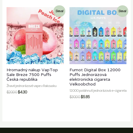
Sleva!
Sleva!
Hromadný nákup VapTop
Fumot Digital Box 12000
Sale Breze 7500 Puffs
Puffs Jednorázová
Česká republika
elektronická cigareta
Velkoobchod
Žhavé jednorázové vape v Rakousku
12000 potáhnutí jednorázová e-cigareta
$
20.00
$
4.30
$
30.00
$
5.85