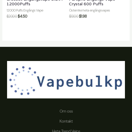
12000Puffs
Crystal 600 Puffs
12000 Puffs Engångs Vape
Österrike heta engångsvapes
$
20.00
$
4.50
$
13.00
$
1.98
Om oss
Kontakt
Heta Trend Vejps