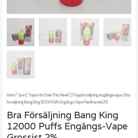
ling
Hem
/
```json [ "Vape Hot Sale This Week" ]
/
Toppförsäljning engångsvape
/ Bra
försäljning Bang King 12000 Puffs Engångs Vape Partihandel 2%
Bra Försäljning Bang King
12000 Puffs Engångs-Vape
Grossist 2%