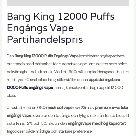
Recensioner (3)
Bang King 12000 Puffs
Engångs Vape
Partihandelspris
Den
Bang King 12000 Puffs Engångs Vape
kombinerar högkapacitets
prestanda med bärbarhet för europeiska vape-entusiaster som söker
bekvämlighet och rik smak. Med ett 650mAh uppladdningsbart batteri
med Type-C snabbladdning, säkerställer denna
uppladdningsbara
12000 Puffs engångs vape
jämna, konsekventa drag i upp till 12 000
bloss.
Utrustad med en 0.8Ω
mesh coil vape
och 23ml av
premium e-vätska
engångs vape
, levererar den tät ånga och fyllig smak från första bloss till
sista. Finns i 2% och 5% nikotin, den
engångsvape med hög kapacitet
tillgodoser både måttliga och starkare preferenser.