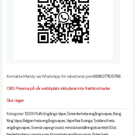
Kontakta Mandy via WhatsApp för rabatterat pris
+8618077105796
OBS: Priserna på vår webbplats inkluderar inte fraktkostnader
Slut i lager
Kategorier:
12000 Puffs Engångs Vape
,
Österrike heta engångsvapes
,
Bang
King Vape
,
Belgien heta engångsvapes
,
Vape Rea Sverige
,
Tyskland heta
engångsvapes
,
Svensk vape grossist
,
minsta beställningskvantitet 50st
,
Nederländerna vape bra rea
,
Norge heta engångsvapes
,
Polen heta