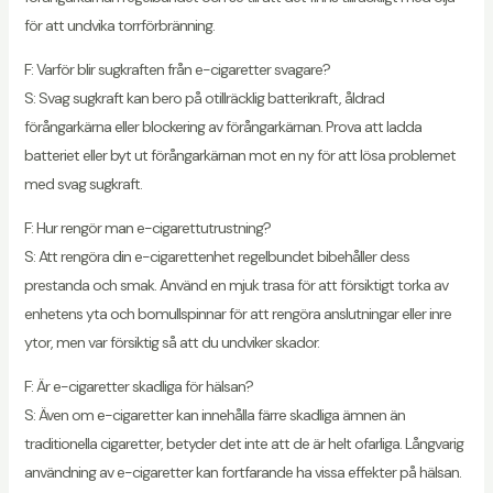
för att undvika torrförbränning.
F: Varför blir sugkraften från e-cigaretter svagare?
S: Svag sugkraft kan bero på otillräcklig batterikraft, åldrad
förångarkärna eller blockering av förångarkärnan. Prova att ladda
batteriet eller byt ut förångarkärnan mot en ny för att lösa problemet
med svag sugkraft.
F: Hur rengör man e-cigarettutrustning?
S: Att rengöra din e-cigarettenhet regelbundet bibehåller dess
prestanda och smak. Använd en mjuk trasa för att försiktigt torka av
enhetens yta och bomullspinnar för att rengöra anslutningar eller inre
ytor, men var försiktig så att du undviker skador.
F: Är e-cigaretter skadliga för hälsan?
S: Även om e-cigaretter kan innehålla färre skadliga ämnen än
traditionella cigaretter, betyder det inte att de är helt ofarliga. Långvarig
användning av e-cigaretter kan fortfarande ha vissa effekter på hälsan.