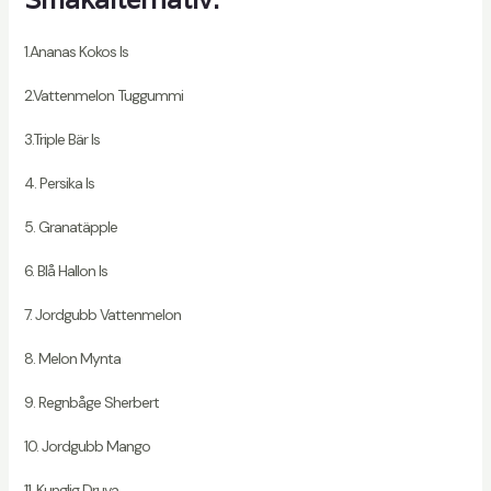
1.Ananas Kokos Is
2.Vattenmelon Tuggummi
3.Triple Bär Is
4. Persika Is
5. Granatäpple
6. Blå Hallon Is
7. Jordgubb Vattenmelon
8. Melon Mynta
9. Regnbåge Sherbert
10. Jordgubb Mango
11. Kunglig Druva