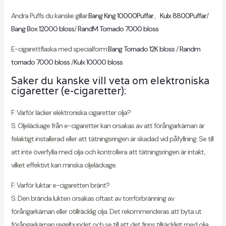
Andra Puffs du kanske gillar:
Bang King 10000Puffar
、
Kulx 8800Puffar
/
Bang Box 12000 bloss
/
RandM Tornado 7000 bloss
E-cigarettflaska med specialform:
Bang Tornado 12K bloss
/
Randm
tornado 7000 bloss
/
Kulx 10000 bloss
Saker du kanske vill veta om elektroniska
cigaretter (e-cigaretter):
F: Varför läcker elektroniska cigaretter olja?
S: Oljeläckage från e-cigaretter kan orsakas av att förångarkärnan är
felaktigt installerad eller att tätningsringen är skadad vid påfyllning. Se till
att inte överfylla med olja och kontrollera att tätningsringen är intakt,
vilket effektivt kan minska oljeläckage.
F: Varför luktar e-cigaretten bränt?
S: Den brända lukten orsakas oftast av torrförbränning av
förångarkärnan eller otillräcklig olja. Det rekommenderas att byta ut
förångarkärnan regelbundet och se till att det finns tillräckligt med olja