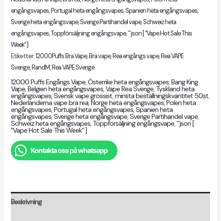
engångsvapes
,
Portugal heta engångsvapes
,
Spanien heta engångsvapes
,
Sverige heta engångsvape
,
Sverige Partihandel vape
,
Schweiz heta
engångsvapes
,
Toppförsäljning engångsvape
,
```json [ "Vape Hot Sale This
Week" ]
Etiketter:
12000Puffs Bra Vape
,
Bra vape
,
Rea engångs vape
,
Rea VAPE
Sverige
,
RandM
,
Rea VAPE Sverige
12000 Puffs Engångs Vape
,
Österrike heta engångsvapes
,
Bang King
Vape
,
Belgien heta engångsvapes
,
Vape Rea Sverige
,
Tyskland heta
engångsvapes
,
Svensk vape grossist
,
minsta beställningskvantitet 50st
,
Nederländerna vape bra rea
,
Norge heta engångsvapes
,
Polen heta
engångsvapes
,
Portugal heta engångsvapes
,
Spanien heta
engångsvapes
,
Sverige heta engångsvape
,
Sverige Partihandel vape
,
Schweiz heta engångsvapes
,
Toppförsäljning engångsvape
,
```json [
"Vape Hot Sale This Week" ]
Kontakta oss på whatsapp
Beskrivning