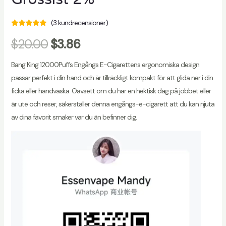
(
3
kundrecensioner)
Baserat på
3
$
20.00
$
3.86
kundbetyg,
5.00
av 5
stjärnor
Bang King 12000Puffs Engångs E-Cigarettens ergonomiska design
passar perfekt i din hand och är tillräckligt kompakt för att glida ner i din
ficka eller handväska. Oavsett om du har en hektisk dag på jobbet eller
är ute och reser, säkerställer denna engångs-e-cigarett att du kan njuta
av dina favorit smaker var du än befinner dig.