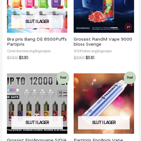
SLUT I LAGER
Bra pris Bang DE 8500Puffs
Grossist RandM Vape 9000
Partipris
bloss Sverige
Österrike heta engångsvapes
9000 bloss engångsvape
$
20.00
$
3.30
$
20.00
$
5.10
Rea!
Rea!
SLUT I LAGER
SLUT I LAGER
Grossist Engångsvape SIDIA
Partipris Engångs Vape