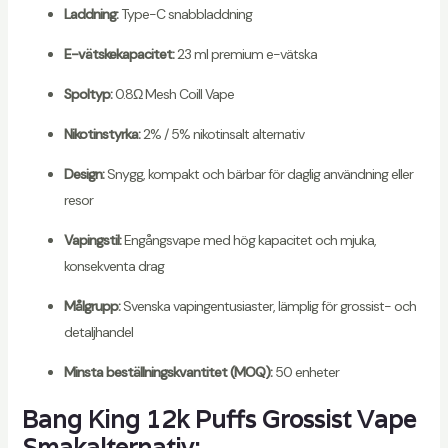
Laddning:
Type-C snabbladdning
E-vätskekapacitet:
23 ml premium e-vätska
Spoltyp:
0.8Ω Mesh Coill Vape
Nikotinstyrka:
2% / 5% nikotinsalt alternativ
Design:
Snygg, kompakt och bärbar för daglig användning eller
resor
Vapingstil:
Engångsvape med hög kapacitet och mjuka,
konsekventa drag
Målgrupp:
Svenska vapingentusiaster, lämplig för grossist- och
detaljhandel
Minsta beställningskvantitet (MOQ):
50 enheter
Bang King 12k Puffs Grossist Vape
Smakalternativ: